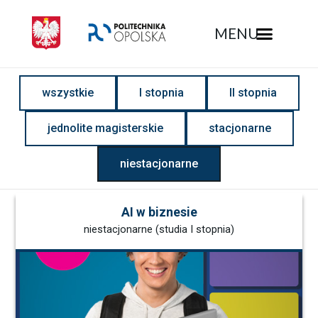
MENU
Rekrutacja - Politechnika Opolska
wszystkie
I stopnia
II stopnia
jednolite magisterskie
stacjonarne
niestacjonarne
AI w biznesie
niestacjonarne (studia I stopnia)